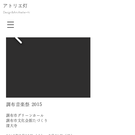
アトリエ
灯
Design&Art Atelier-hi
調布音楽祭 2015
調布市グリーンホール
調布市文化会館たづくり
深大寺