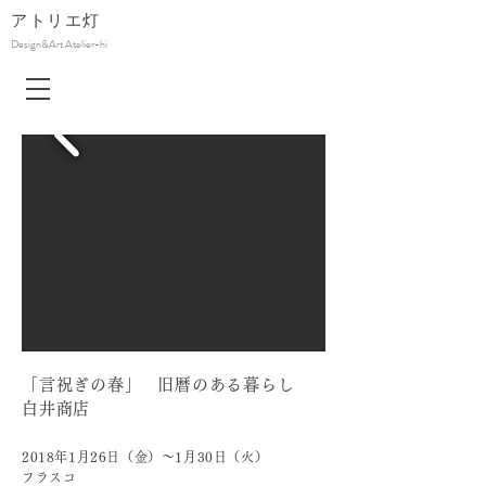
アトリエ
灯
Design&Art Atelier-hi
「言祝ぎの春
」
旧暦のある暮らし
白井商店
2018年1
月26日（金）〜1月30日（火）
フラスコ