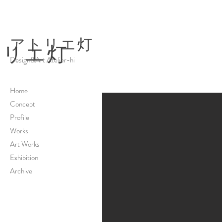
アトリエ
灯
トリエ
灯
Design&Art Atelier-hi
Home
Concept
Profile
Works
Art Works
Exhibition
Archive